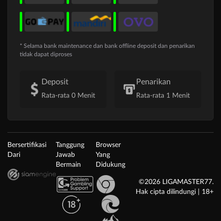
* Selama bank maintenance dan bank offline deposit dan penarikan
tidak dapat diproses
Deposit
Penarikan
Rata-rata 0 Menit
Rata-rata 1 Menit
Bersertifikasi
Tanggung
Browser
Dari
Jawab
Yang
Bermain
Didukung
©2026 LIGAMASTER77.
Hak cipta dilindungi | 18+