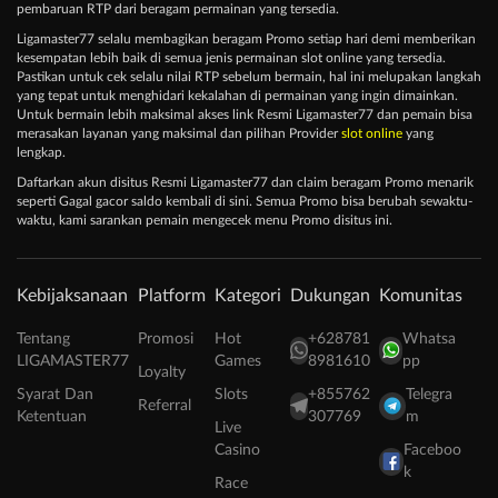
pembaruan RTP dari beragam permainan yang tersedia.
Ligamaster77 selalu membagikan beragam Promo setiap hari demi memberikan
kesempatan lebih baik di semua jenis permainan slot online yang tersedia.
Pastikan untuk cek selalu nilai RTP sebelum bermain, hal ini melupakan langkah
yang tepat untuk menghidari kekalahan di permainan yang ingin dimainkan.
Untuk bermain lebih maksimal akses link Resmi Ligamaster77 dan pemain bisa
merasakan layanan yang maksimal dan pilihan Provider
slot online
yang
lengkap.
Daftarkan akun disitus Resmi Ligamaster77 dan claim beragam Promo menarik
seperti Gagal gacor saldo kembali di sini. Semua Promo bisa berubah sewaktu-
waktu, kami sarankan pemain mengecek menu Promo disitus ini.
Kebijaksanaan
Platform
Kategori
Dukungan
Komunitas
Tentang
Promosi
Hot
+628781
Whatsa
LIGAMASTER77
Games
8981610
pp
Loyalty
Syarat Dan
Slots
+855762
Telegra
Referral
Ketentuan
307769
m
Live
Casino
Faceboo
k
Race