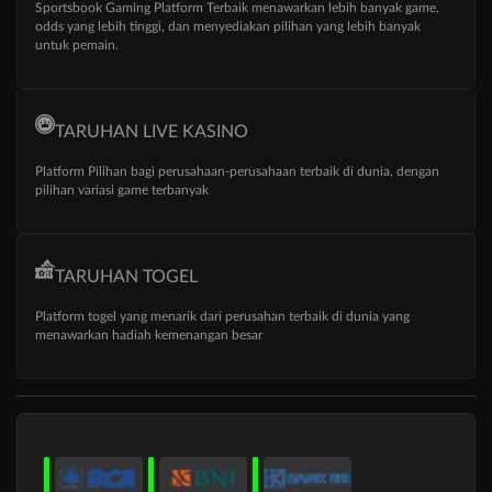
Sportsbook Gaming Platform Terbaik menawarkan lebih banyak game,
odds yang lebih tinggi, dan menyediakan pilihan yang lebih banyak
untuk pemain.
TARUHAN LIVE KASINO
Platform Pilihan bagi perusahaan-perusahaan terbaik di dunia, dengan
pilihan variasi game terbanyak
TARUHAN TOGEL
Platform togel yang menarik dari perusahan terbaik di dunia yang
menawarkan hadiah kemenangan besar