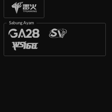
Sabung Ayam