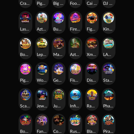
Crazy Bounty
Piggy Bank Gold
Big Net Bass
Football Fever
Cai Shen Fortune
DJ Fever
Last Samurai
Aztec: Bonus Hunt 2 Xmas
Bunny to the Moon
Firefly Hunter
Fighting Bull
Kingyo Riches
Book of Safari
Leprechaun’s Fortune
Mace of Hercules
Aztec: Bonus Hunt 2
Xmas Gift Delight
LABUBU: Fall In Wild
Piggy Bank Gold 2
World Cup Final
Genie Mystery
Fish Prawn Crab Bonanza
Disco 777
Starry Adventure
Scale of Heaven: Anubis
Jewel Mastermind
Jumanji Bonanza
Infinity Ocean
Ramakien Blessing
Phantom Multiplier
Boom of Prosperity
Fantastic Beast
Cookie Hunter
Rush Hour Gold
BlackJack21
Pirate Treasure Hunt