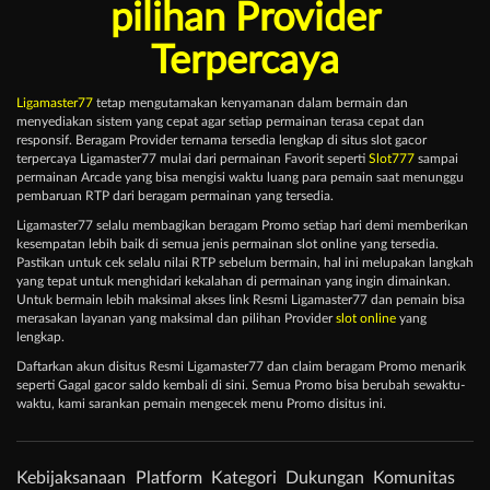
pilihan Provider
Terpercaya
Ligamaster77
tetap mengutamakan kenyamanan dalam bermain dan
menyediakan sistem yang cepat agar setiap permainan terasa cepat dan
responsif. Beragam Provider ternama tersedia lengkap di situs slot gacor
terpercaya Ligamaster77 mulai dari permainan Favorit seperti
Slot777
sampai
permainan Arcade yang bisa mengisi waktu luang para pemain saat menunggu
pembaruan RTP dari beragam permainan yang tersedia.
Ligamaster77 selalu membagikan beragam Promo setiap hari demi memberikan
kesempatan lebih baik di semua jenis permainan slot online yang tersedia.
Pastikan untuk cek selalu nilai RTP sebelum bermain, hal ini melupakan langkah
yang tepat untuk menghidari kekalahan di permainan yang ingin dimainkan.
Untuk bermain lebih maksimal akses link Resmi Ligamaster77 dan pemain bisa
merasakan layanan yang maksimal dan pilihan Provider
slot online
yang
lengkap.
Daftarkan akun disitus Resmi Ligamaster77 dan claim beragam Promo menarik
seperti Gagal gacor saldo kembali di sini. Semua Promo bisa berubah sewaktu-
waktu, kami sarankan pemain mengecek menu Promo disitus ini.
Kebijaksanaan
Platform
Kategori
Dukungan
Komunitas