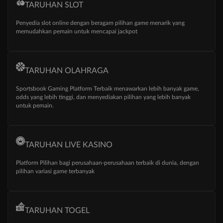
TARUHAN SLOT
Penyedia slot online dengan beragam pilihan game menarik yang
memudahkan pemain untuk mencapai jackpot
TARUHAN OLAHRAGA
Sportsbook Gaming Platform Terbaik menawarkan lebih banyak game,
odds yang lebih tinggi, dan menyediakan pilihan yang lebih banyak
untuk pemain.
TARUHAN LIVE KASINO
Platform Pilihan bagi perusahaan-perusahaan terbaik di dunia, dengan
pilihan variasi game terbanyak
TARUHAN TOGEL