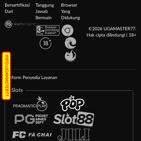
Bersertifikasi
Tanggung
Browser
Dari
Jawab
Yang
Bermain
Didukung
©2026 LIGAMASTER77.
Hak cipta dilindungi | 18+
INFO LIGAMASTER77
Platform Penyedia Layanan
Slots