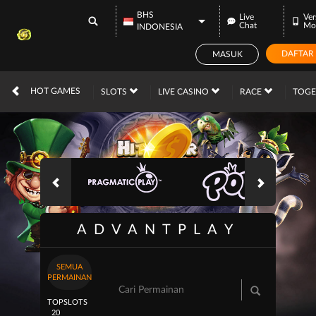
BHS
Live
Ver
Chat
Mo
INDONESIA
WITHDRAW SUKSES
Username: gta***15
Nominal: RP. 2.400.000
DAFTAR
MASUK
IDR
12,698,538,
HOT GAMES
SLOTS
LIVE CASINO
RACE
TOG
ADVANTPLAY
SEMUA
PERMAINAN
TOP
SLOTS
20