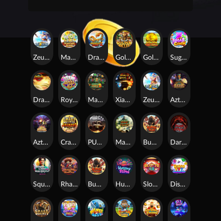
Zeustrike
Mahjong Roar
Dragon Chi's Quest 2
Golden Egypt
Golden Football
Sugar Crush
Dragon Chi’s Quest
Royal Ace
Maya: Elemental Totem 2
Xiang Qi Ways 2
Zeustrike Xmas
Aztec: Gold Temple
Aztec: Bonus Hunt
Crazy Bounty: Jackpot
PUBG2
Maya: Elemental Totem
Buffalo Rush
Dark Ritual
Squid Game 2: Mukunghwa
Rhapsody of Muertos
Buffalo Rush HIGHROLLER
Hungry Slime
Slotto 4D
Disco 777 Hold and Win