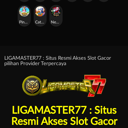
Pinata Fest
Cat & Mouse
Nexus Gift Delight
LIGAMASTER77 : Situs Resmi Akses Slot Gacor
pilihan Provider Terpercaya
LIGAMASTER77 : Situs
Resmi Akses Slot Gacor