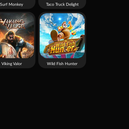
Surf Monkey
Taco Truck Delight
Viking Valor
Wild Fish Hunter