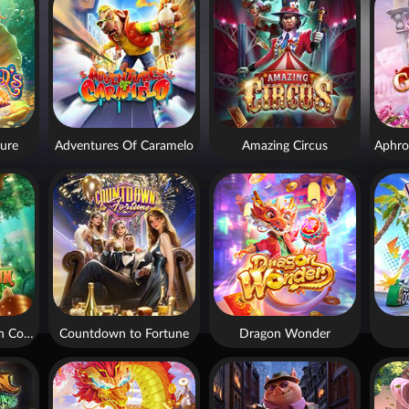
ure
Adventures Of Caramelo
Amazing Circus
Chasing Leprechaun Coins
Countdown to Fortune
Dragon Wonder