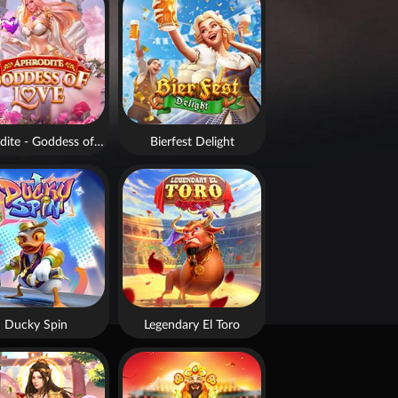
Aphrodite - Goddess of Love
Bierfest Delight
Ducky Spin
Legendary El Toro