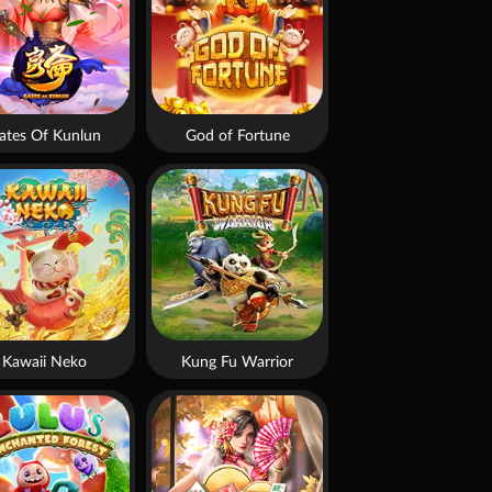
ates Of Kunlun
God of Fortune
Kawaii Neko
Kung Fu Warrior