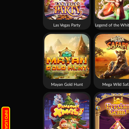
Las Vegas Party
Mayan Gold Hunt
Mega Wild Safa