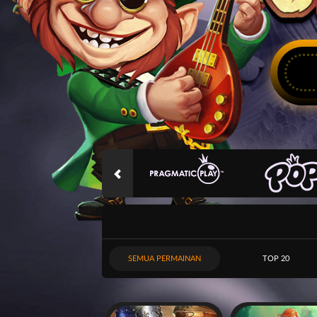
SEMUA PERMAINAN
TOP 20