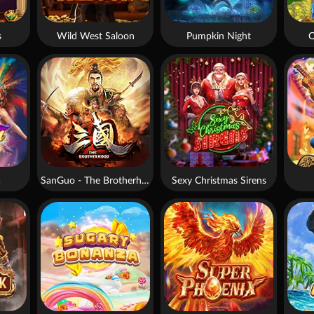
s
Wild West Saloon
Pumpkin Night
Q
a
SanGuo - The Brotherhood
Sexy Christmas Sirens