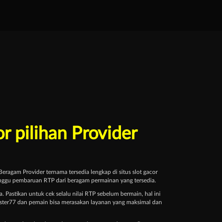
 pilihan Provider
agam Provider ternama tersedia lengkap di situs slot gacor
nggu pembaruan RTP dari beragam permainan yang tersedia.
Pastikan untuk cek selalu nilai RTP sebelum bermain, hal ini
aster77 dan pemain bisa merasakan layanan yang maksimal dan