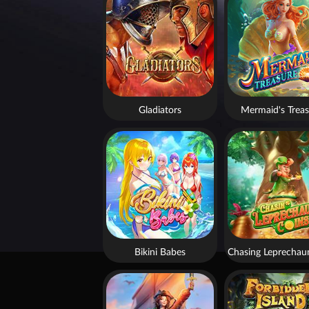
Gladiators
Mermaid's Treas
Bikini Babes