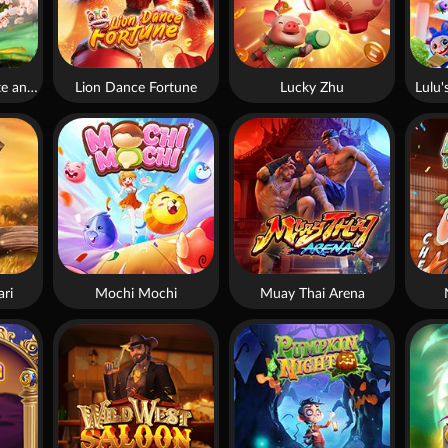
Legend of the White and Green Snake
Lion Dance Fortune
Lucky Zhu
Lulu'
ri
Mochi Mochi
Muay Thai Arena