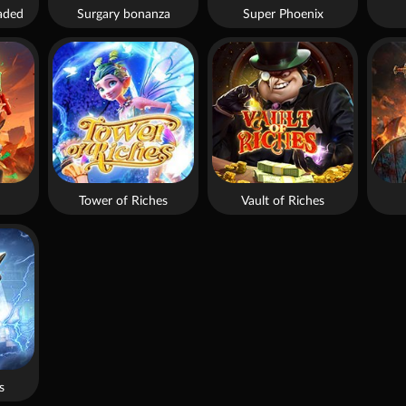
aded
Surgary bonanza
Super Phoenix
Tower of Riches
Vault of Riches
s