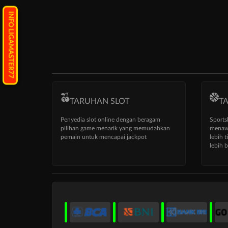
INFO LIGAMASTER77
TARUHAN SLOT
T
Penyedia slot online dengan beragam
Sports
pilihan game menarik yang memudahkan
menawa
pemain untuk mencapai jackpot
lebih 
lebih 