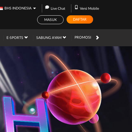
BHS INDONESIA
Live Chat
Versi Mobile
DAFTAR
MASUK
PROMOSI
E-SPORTS
SABUNG AYAM