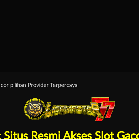
or pilihan Provider Terpercaya
itus Resmi Akses Slot Gacor