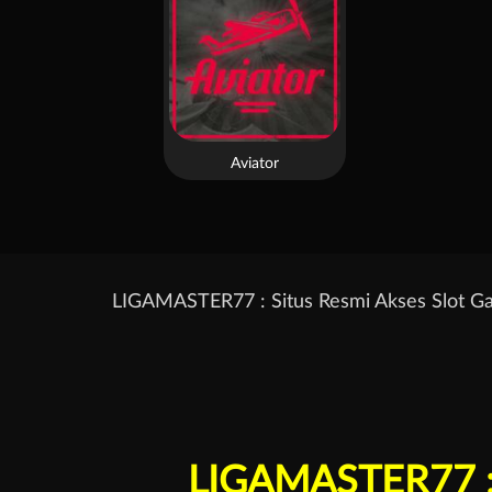
Aviator
LIGAMASTER77 : Situs Resmi Akses Slot Gac
LIGAMASTER77 : S