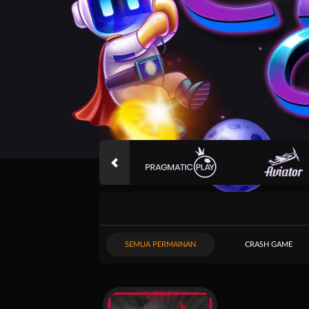
SEMUA PERMAINAN
CRASH GAME