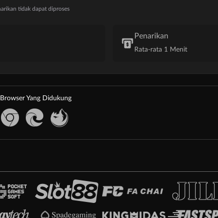
arikan tidak dapat diproses
Penarikan
Rata-rata 1 Menit
Browser Yang Didukung