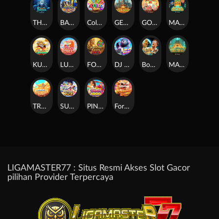
THRONE OF POSEIDON
BATTLE OF ALLIANCE
Color Bingo
GEMS MINER
GOD OF FORTUNE 2
MASTER OF GOLD MINER 2
KUNG FU LEOPARD
LUCKY TIGER
FORTUNE GEMS 2000
DJ SEAL
Book of Egypt
MASTER OF GOLD MINER
TREASURES OF EGYPT
SUPREME ACE
PINATA 1000
Fortune Lion
LIGAMASTER77 : Situs Resmi Akses Slot Gacor
pilihan Provider Terpercaya