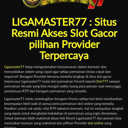
LIGAMASTER77 : Situs
Resmi Akses Slot Gacor
pilihan Provider
Terpercaya
Ligamaster77
tetap mengutamakan kenyamanan dalam bermain dan
menyediakan sistem yang cepat agar setiap permainan terasa cepat dan
responsif. Beragam Provider ternama tersedia lengkap di situs slot gacor
terpercaya Ligamaster77 mulai dari permainan Favorit seperti
Slot777
sampai
permainan Arcade yang bisa mengisi waktu luang para pemain saat menunggu
pembaruan RTP dari beragam permainan yang tersedia.
Ligamaster77 selalu membagikan beragam Promo setiap hari demi memberikan
kesempatan lebih baik di semua jenis permainan slot online yang tersedia.
Pastikan untuk cek selalu nilai RTP sebelum bermain, hal ini melupakan langkah
yang tepat untuk menghidari kekalahan di permainan yang ingin dimainkan.
Untuk bermain lebih maksimal akses link Resmi Ligamaster77 dan pemain bisa
merasakan layanan yang maksimal dan pilihan Provider
slot online
yang