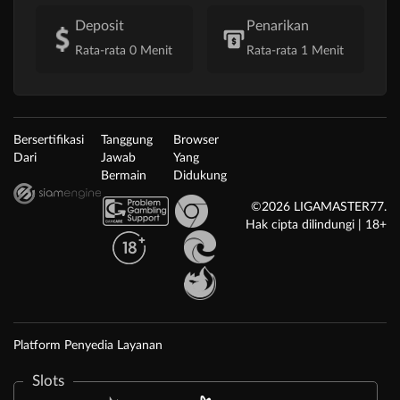
Deposit
Penarikan
Rata-rata 0 Menit
Rata-rata 1 Menit
Bersertifikasi
Tanggung
Browser
Dari
Jawab
Yang
Bermain
Didukung
©2026 LIGAMASTER77.
Hak cipta dilindungi | 18+
Platform Penyedia Layanan
Slots