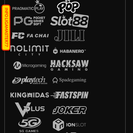
INFO LIGAMASTER77