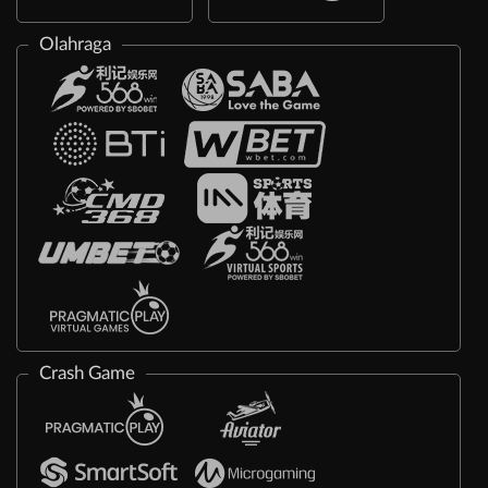
Olahraga
Crash Game